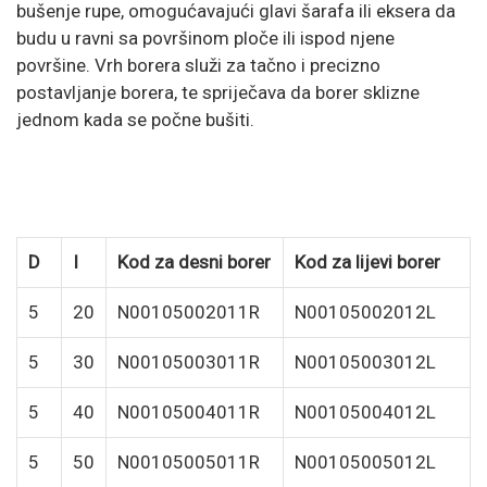
bušenje rupe, omogućavajući glavi šarafa ili eksera da
budu u ravni sa površinom ploče ili ispod njene
površine. Vrh borera služi za tačno i precizno
postavljanje borera, te spriječava da borer sklizne
jednom kada se počne bušiti.
D
I
Kod za desni borer
Kod za lijevi borer
5
20
N00105002011R
N00105002012L
5
30
N00105003011R
N00105003012L
5
40
N00105004011R
N00105004012L
5
50
N00105005011R
N00105005012L