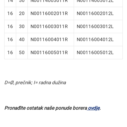
14
50
N00114005011R
N00114005012L
16
20
N00116002011R
N00116002012L
16
30
N00116003011R
N00116003012L
16
40
N00116004011R
N00116004012L
16
50
N00116005011R
N00116005012L
D=Ø, prečnik; I= radna dužina
Pronađite ostatak naše ponude borera
ovdje
.