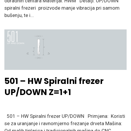
obradnih centara Materijal: HWM Detalji: UP/DOWN
spiralni frezeri proizvode manje vibracija pri samom
bušenju, te i...
501 – HW Spiralni frezer
UP/DOWN Z=1+1
501 – HW Spiralni frezer UP/DOWN Primjena: Koristi
se za uranjanje i ravnomjerno frezanje drveta Mašina:
Od malih tiplarica i tradicionalnih mašina do CNC