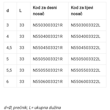
Kod za desni
Kod za lijevi
d
L
nosač
nosač
3
33
N5503003321R
N5503003322L
4
33
N5504003321R
N5504003322L
4,5
33
N5504503321R
N5504503322L
5
33
N5505003321R
N5505003322L
5,5
33
N5505503321R
N5505503322L
6
33
N5506003321R
N5506003322L
d=Ø, prečnik; L= ukupna dužina