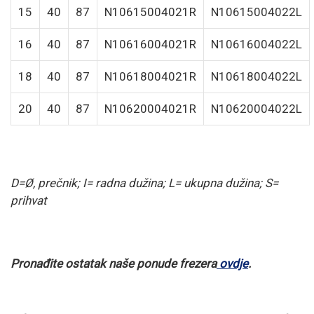
15
40
87
N10615004021R
N10615004022L
16
40
87
N10616004021R
N10616004022L
18
40
87
N10618004021R
N10618004022L
20
40
87
N10620004021R
N10620004022L
D=Ø, prečnik; I= radna dužina; L= ukupna dužina; S=
prihvat
Pronađite ostatak naše ponude frezera
ovdje
.