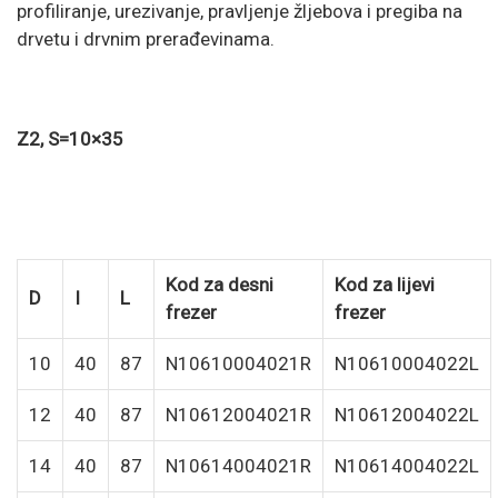
profiliranje, urezivanje, pravljenje žljebova i pregiba na
drvetu i drvnim prerađevinama.
Z2, S=10×35
Kod za desni
Kod za lijevi
D
I
L
frezer
frezer
10
40
87
N10610004021R
N10610004022L
12
40
87
N10612004021R
N10612004022L
14
40
87
N10614004021R
N10614004022L