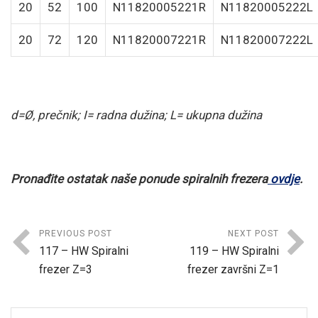
20
52
100
N11820005221R
N11820005222L
20
72
120
N11820007221R
N11820007222L
d=Ø, prečnik; I= radna dužina; L= ukupna dužina
Pronađite ostatak naše ponude spiralnih frezera
ovdje
.
PREVIOUS POST
NEXT POST
117 – HW Spiralni
119 – HW Spiralni
frezer Z=3
frezer završni Z=1