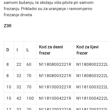
samom bušenju, te skidaju više pilote pri samom
frezanju. Prikladni su za uranjanje i ravnomjerno
frezanje drveta.
Z3R
Kod za desni
Kod za lijevi
D
I
L
frezer
frezer
8
22
60
N11808002221R
N11808002222L
8
32
70
N11808003221R
N11808003222L
10
32
70
N11810003221R
N11810003222L
10
42
100
N11810004221R
N11810004222L
12
32
70
N11812003221R
N11812003222L