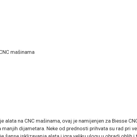
a CNC mašinama
e alata na CNC mašinama, ovaj je namijenjen za Biesse CN
manjih dijametara. Neke od prednosti prihvata su rad pri v
šanse isklizavanja alata i igra veliku ulogu u obradi oblih i 