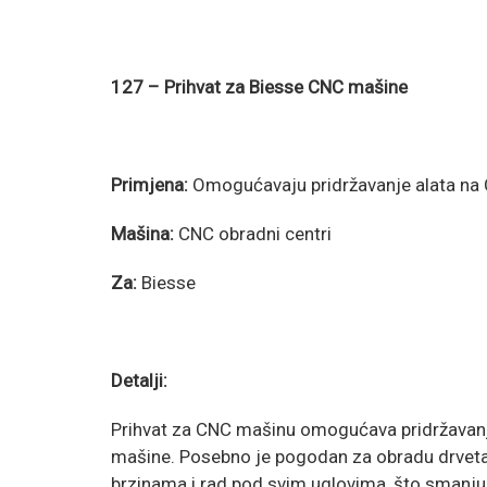
127 – Prihvat za Biesse CNC mašine
Primjena:
Omogućavaju pridržavanje alata n
Mašina:
CNC obradni centri
Za:
Biesse
Detalji:
Prihvat za CNC mašinu omogućava pridržavanj
mašine. Posebno je pogodan za obradu drveta 
brzinama i rad pod svim uglovima, što smanjuje 