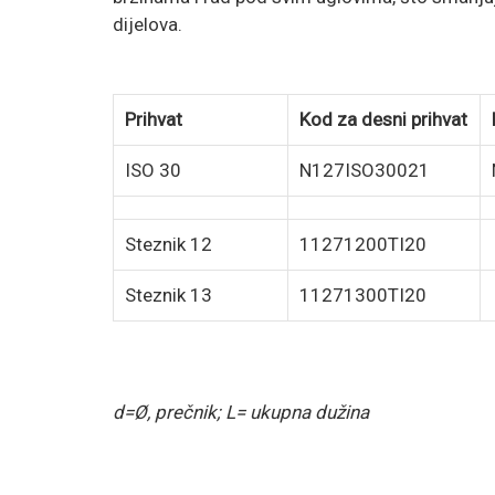
dijelova.
Prihvat
Kod za desni prihvat
ISO 30
N127ISO30021
Steznik 12
11271200TI20
Steznik 13
11271300TI20
d=Ø, prečnik; L= ukupna dužina