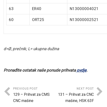
63
ER40
N13000004021
60
ORT25
N13000002521
d=Ø, prečnik; L= ukupna dužina
Pronađite ostatak naše ponude prihvata
ovdje
.
PREVIOUS POST
NEXT POST
129 – Prihvat za CMS
131 – Prihvat za CNC
CNC mašine
mašine, HSK 63F