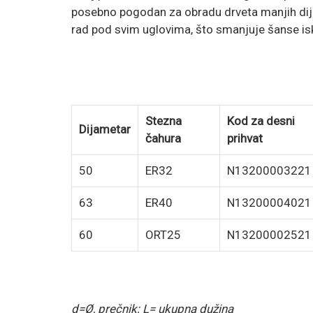
posebno pogodan za obradu drveta manjih dija
rad pod svim uglovima, što smanjuje šanse iskliz
Stezna
Kod za desni
Dijametar
čahura
prihvat
50
ER32
N13200003221
63
ER40
N13200004021
60
ORT25
N13200002521
d=Ø, prečnik; L= ukupna dužina