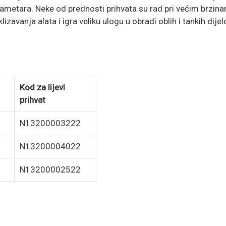
metara. Neke od prednosti prihvata su rad pri većim brzina
avanja alata i igra veliku ulogu u obradi oblih i tankih dijel
Kod za lijevi
prihvat
N13200003222
N13200004022
N13200002522