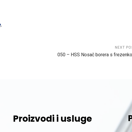
e
.
NEXT PO
050 – HSS Nosač borera s frezenk
Proizvodi i usluge