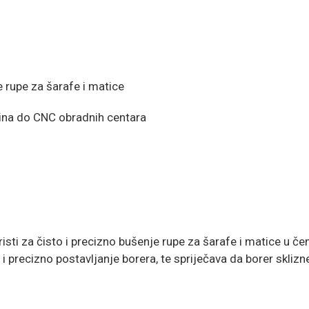
e rupe za šarafe i matice
ašina do CNC obradnih centara
sti za čisto i precizno bušenje rupe za šarafe i matice u č
i precizno postavljanje borera, te spriječava da borer sklizn