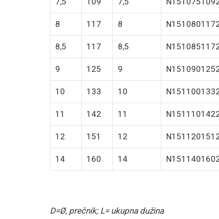
7,5
109
7,5
N151075109
8
117
8
N151080117
8,5
117
8,5
N151085117
9
125
9
N151090125
10
133
10
N151100133
11
142
11
N151110142
12
151
12
N151120151
14
160
14
N151140160
D=Ø, prečnik; L= ukupna dužina