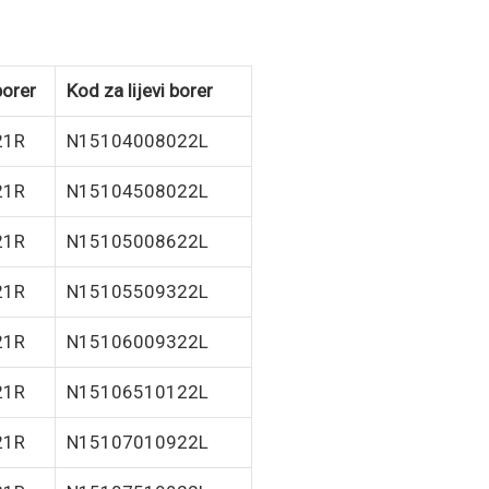
borer
Kod za lijevi borer
21R
N15104008022L
21R
N15104508022L
21R
N15105008622L
21R
N15105509322L
21R
N15106009322L
21R
N15106510122L
21R
N15107010922L