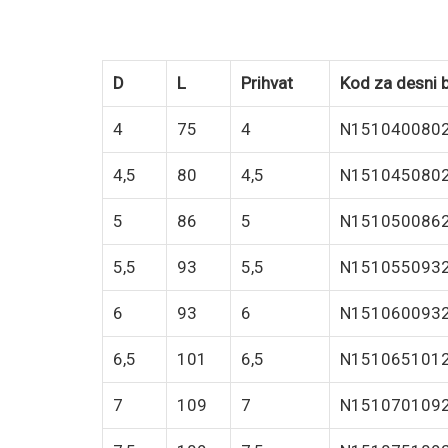
D
L
Prihvat
Kod za desni 
4
75
4
N151040080
4,5
80
4,5
N151045080
5
86
5
N151050086
5,5
93
5,5
N151055093
6
93
6
N151060093
6,5
101
6,5
N151065101
7
109
7
N151070109