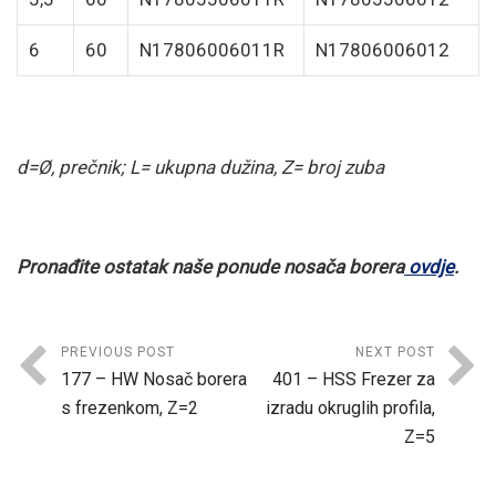
6
60
N17806006011R
N17806006012
d=Ø, prečnik; L= ukupna dužina, Z= broj zuba
Pronađite ostatak naše ponude nosača borera
ovdje
.
PREVIOUS POST
NEXT POST
177 – HW Nosač borera
401 – HSS Frezer za
s frezenkom, Z=2
izradu okruglih profila,
Z=5