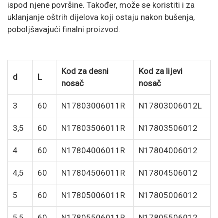
ispod njene površine. Također, može se koristiti i za
uklanjanje oštrih dijelova koji ostaju nakon bušenja,
poboljšavajući finalni proizvod.
Kod za desni
Kod za lijevi
d
L
nosač
nosač
3
60
N17803006011R
N17803006012L
3,5
60
N17803506011R
N17803506012
4
60
N17804006011R
N17804006012
4,5
60
N17804506011R
N17804506012
5
60
N17805006011R
N17805006012
5,5
60
N17805506011R
N17805506012