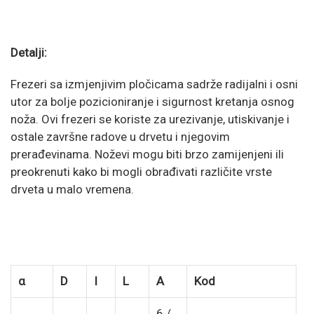
Detalji:
Frezeri sa izmjenjivim pločicama sadrže radijalni i osni
utor za bolje pozicioniranje i sigurnost kretanja osnog
noža. Ovi frezeri se koriste za urezivanje, utiskivanje i
ostale završne radove u drvetu i njegovim
prerađevinama. Noževi mogu biti brzo zamijenjeni ili
preokrenuti kako bi mogli obrađivati različite vrste
drveta u malo vremena.
α
D
I
L
A
Kod
6 /