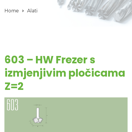
Home
Alati
603 – HW Frezer s
izmjenjivim pločicama
Z=2