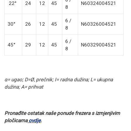
22°
24
12
45
N60324004521
8
6 /
30°
26
12
45
N60326004521
8
6 /
45°
29
12
45
N60329004521
8
α= ugao
; D=Ø, prečnik; I= radna dužina; L= ukupna
dužina; A= prihvat
Pronađite ostatak naše ponude frezera s izmjenjivim
pločicama
ovdje
.