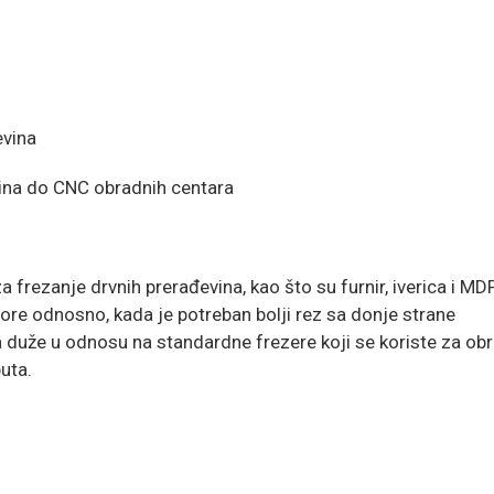
evina
šina do CNC obradnih centara
za frezanje drvnih prerađevina, kao što su furnir, iverica i MD
ore odnosno, kada je potreban bolji rez sa donje strane
 duže u odnosu na standardne frezere koji se koriste za ob
uta.