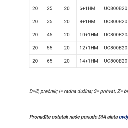
20
25
20
6+1HM
UC800B20
20
35
20
8+1HM
UC800B20
20
45
20
10+1HM
UC800B20
20
55
20
12+1HM
UC800B20
20
65
20
14+1HM
UC800B20
D=Ø, prečnik; I= radna dužina; S= prihvat; Z= b
Pronađite ostatak naše ponude DIA alata
ovdj