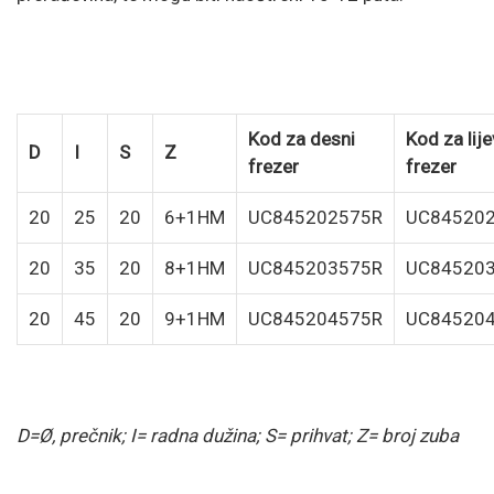
Kod za desni
Kod za lije
D
I
S
Z
frezer
frezer
20
25
20
6+1HM
UC845202575R
UC84520
20
35
20
8+1HM
UC845203575R
UC84520
20
45
20
9+1HM
UC845204575R
UC84520
D=Ø, prečnik; I= radna dužina; S= prihvat; Z= broj zuba