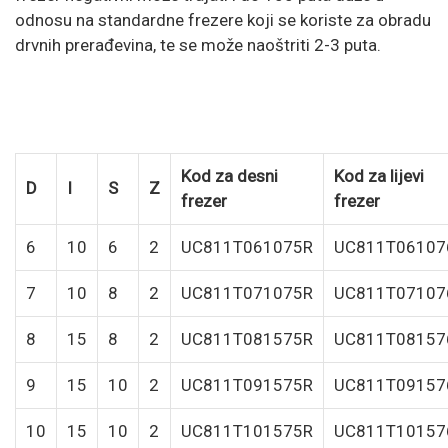
odnosu na standardne frezere koji se koriste za obradu
drvnih prerađevina, te se može naoštriti 2-3 puta.
Kod za desni
Kod za lijevi
D
I
S
Z
frezer
frezer
6
10
6
2
UC811T061075R
UC811T06107
7
10
8
2
UC811T071075R
UC811T07107
8
15
8
2
UC811T081575R
UC811T08157
9
15
10
2
UC811T091575R
UC811T09157
10
15
10
2
UC811T101575R
UC811T10157