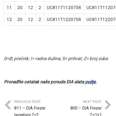
11
20
12
2
UC811T112075R
UC811T11207
12
20
12
2
UC811T122075R
UC811T12207
D=Ø, prečnik; I= radna dužina; S= prihvat; Z= broj zuba
Pronađite ostatak naše ponude DIA alata
ovdje
.
PREVIOUS POST
NEXT POST
811 – DIA Frezer
800 – DIA Frezer
negativni Z=2
Z=1+1