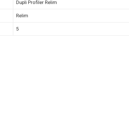
Dupli Profiler Relim
Relim
5