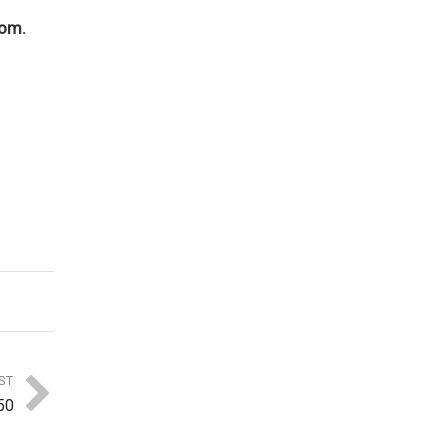
com.
ST
50