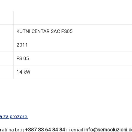
KUTNI CENTAR SAC FS05
2011
FS 05
14 kW
a za prozore.
rati na broj
+387 33 64 84 84
ili email
info@semsoluzioni.