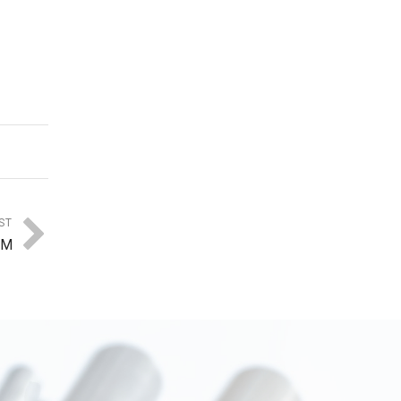
ST
OM