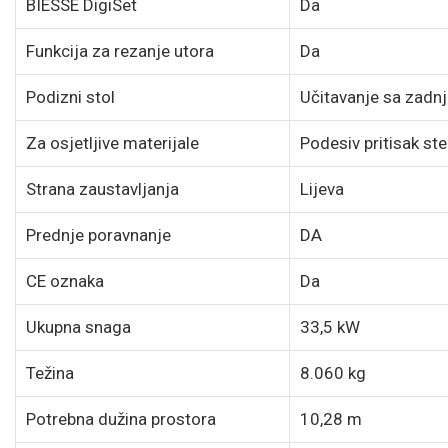
BIESSE DigiSet
Da
Funkcija za rezanje utora
Da
Podizni stol
Učitavanje sa zadnj
Za osjetljive materijale
Podesiv pritisak st
Strana zaustavljanja
Lijeva
Prednje poravnanje
DA
CE oznaka
Da
Ukupna snaga
33,5 kW
Težina
8.060 kg
Potrebna dužina prostora
10,28 m