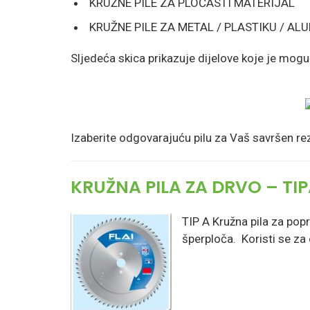
KRUŽNE PILE ZA PLOČASTI MATERIJAL
KRUŽNE PILE ZA METAL / PLASTIKU / AL
Sljedeća skica prikazuje dijelove koje je mogu
Izaberite odgovarajuću pilu za Vaš savršen re
KRUŽNA PILA ZA DRVO – TIP
TIP A Kružna pila za pop
šperploča. Koristi se za 