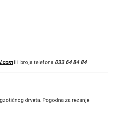
i.com
ili broja telefona
033 64 84 84
.
 egzotičnog drveta. Pogodna za rezanje