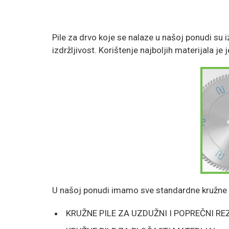
Pile za drvo koje se nalaze u našoj ponudi su 
izdržljivost. Korištenje najboljih materijala je
U našoj ponudi imamo sve standardne kružne pi
KRUŽNE PILE ZA UZDUŽNI I POPREČNI R