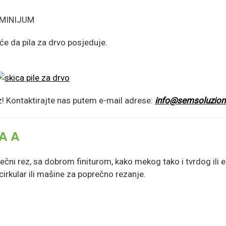
UMINIJUM
će da pila za drvo posjeduje.
z! Kontaktirajte nas putem e-mail adrese:
info@semsoluzion
A A
rečni rez, sa dobrom finiturom, kako mekog tako i tvrdog ili
cirkular ili mašine za poprečno rezanje.