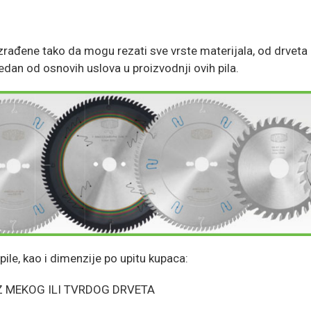
izrađene tako da mogu rezati sve vrste materijala, od drveta 
 jedan od osnovih uslova u proizvodnji ovih pila.
le, kao i dimenzije po upitu kupaca:
EZ MEKOG ILI TVRDOG DRVETA