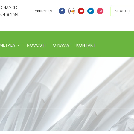
E NAM SE:
Pratite nas:
 64 84 84
 METALA
NOVOSTI
O NAMA
KONTAKT