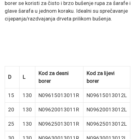
borer se koristi za čisto i brzo bušenje rupa za šarafe i
glave šarafa u jednom koraku. Idealni su sprečavanje
cijepanja/razdvajanja drveta prilikom bušenja.
Kod za desni
Kod za lijevi
D
L
borer
borer
15
130
N09615013011R
N09615013012L
20
130
N09620013011R
N09620013012L
25
130
N09625013011R
N09625013012L
30
130
N09630013011R
N09630013012L