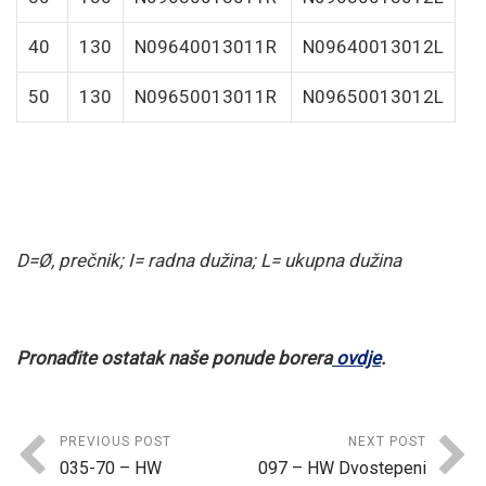
40
130
N09640013011R
N09640013012L
50
130
N09650013011R
N09650013012L
D=Ø, prečnik; I= radna dužina; L= ukupna dužina
Pronađite ostatak naše ponude borera
ovdje
.
PREVIOUS POST
NEXT POST
035-70 – HW
097 – HW Dvostepeni