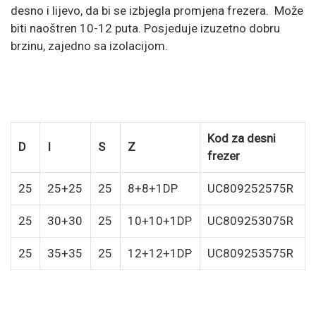
desno i lijevo, da bi se izbjegla promjena frezera. Može
biti naoštren 10-12 puta. Posjeduje izuzetno dobru
brzinu, zajedno sa izolacijom.
Kod za desni
D
I
S
Z
frezer
25
25+25
25
8+8+1DP
UC809252575R
25
30+30
25
10+10+1DP
UC809253075R
25
35+35
25
12+12+1DP
UC809253575R