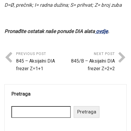
D=Ø, prečnik; I= radna dužina; S= prihvat; Z= broj zuba
Pronađite ostatak naše ponude DIA alata
ovdje
.
PREVIOUS POST
NEXT POST
845 – Aksijalni DIA
845/B – Aksijalni DIA
frezer Z=1+1
frezer Z=2+2
Pretraga
Pretraga