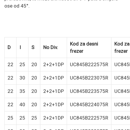
ose od 45°.
Kod za desni
Kod za 
D
I
S
No Div.
frezer
frezer
22
25
20
2+2+1DP
UC845B222575R
UC845
22
30
20
2+2+1DP
UC845B223075R
UC845
22
35
20
2+2+1DP
UC845B223575R
UC845
22
40
20
2+2+1DP
UC845B224075R
UC845
25
25
25
2+2+1DP
UC845B222575R
UC845