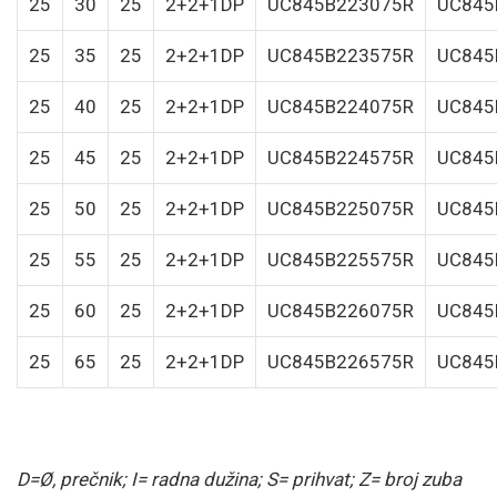
25
30
25
2+2+1DP
UC845B223075R
UC845
25
35
25
2+2+1DP
UC845B223575R
UC845
25
40
25
2+2+1DP
UC845B224075R
UC845
25
45
25
2+2+1DP
UC845B224575R
UC845
25
50
25
2+2+1DP
UC845B225075R
UC845
25
55
25
2+2+1DP
UC845B225575R
UC845
25
60
25
2+2+1DP
UC845B226075R
UC845
25
65
25
2+2+1DP
UC845B226575R
UC845
D=Ø, prečnik; I= radna dužina; S= prihvat; Z= broj zuba