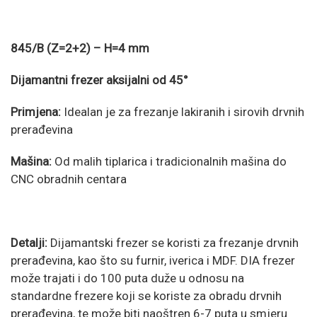
845/B (Z=2+2) – H=4 mm
Dijamantni frezer aksijalni od 45°
Primjena:
Idealan je za frezanje lakiranih i sirovih drvnih
prerađevina
Mašina:
Od malih tiplarica i tradicionalnih mašina do
CNC obradnih centara
Detalji:
Dijamantski frezer se koristi za frezanje drvnih
prerađevina, kao što su furnir, iverica i MDF. DIA frezer
može trajati i do 100 puta duže u odnosu na
standardne frezere koji se koriste za obradu drvnih
prerađevina, te može biti naoštren 6-7 puta u smjeru