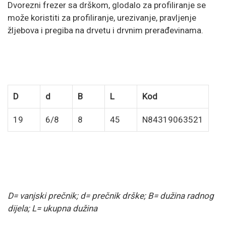
Dvorezni frezer sa drškom, glodalo za profiliranje se
može koristiti za profiliranje, urezivanje, pravljenje
žljebova i pregiba na drvetu i drvnim prerađevinama.
D
d
B
L
Kod
19
6/8
8
45
N84319063521
D= vanjski prečnik; d= prečnik drške; B= dužina radnog
dijela; L= ukupna dužina