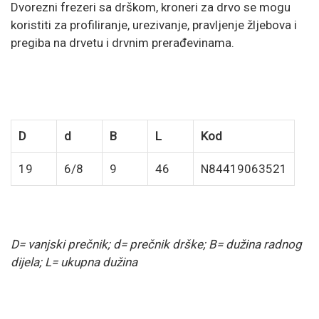
Dvorezni frezeri sa drškom, kroneri za drvo se mogu
koristiti za profiliranje, urezivanje, pravljenje žljebova i
pregiba na drvetu i drvnim prerađevinama.
D
d
B
L
Kod
19
6/8
9
46
N84419063521
D= vanjski prečnik; d= prečnik drške; B= dužina radnog
dijela; L= ukupna dužina